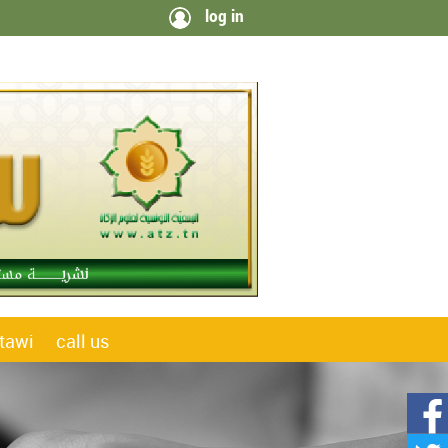
log in
tawi
call us