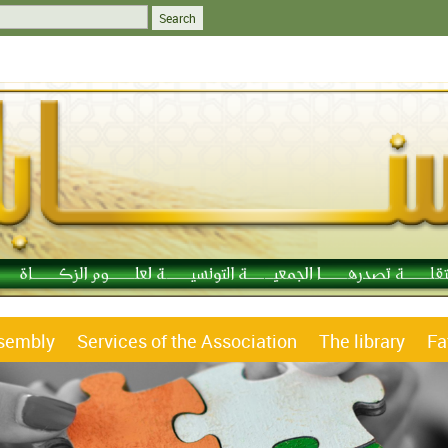
ssembly
Services of the Association
The library
Fa