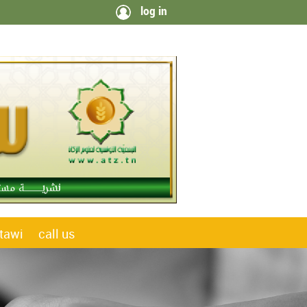
log in
tawi
call us