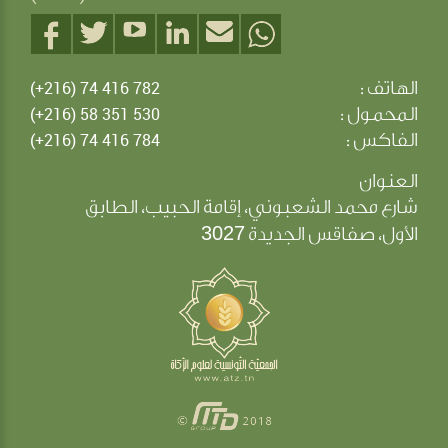
الهاتف :
(+216) 74 416 782
المحمول :
(+216) 58 351 530
الفاكس :
(+216) 74 416 784
العنوان
شارع محمد الشعبوني، إقامة الحبيب، الطابق
3027
الأول، صفاقس الجديدة